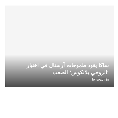
ساكا يقود طموحات آرسنال في اختبار
‘الروخي بلانكوس’ الصعب
by
soadmin