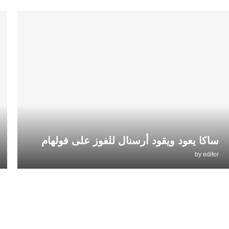
ساكا يعود ويقود أرسنال للفوز على فولهام
by
editor