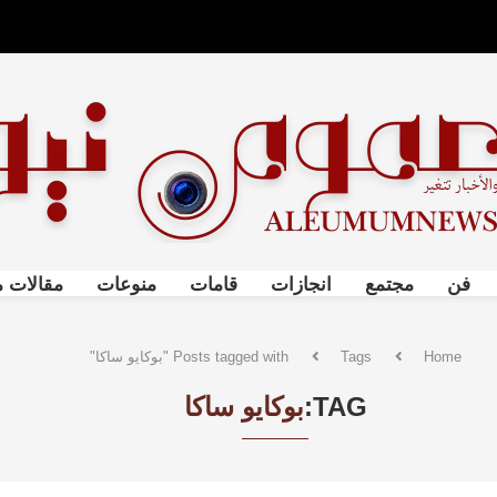
فن
مجتمع
انجازات
قامات
منوعات
مقالات م
Home
Tags
Posts tagged with "بوكايو ساكا"
TAG:
بوكايو ساكا