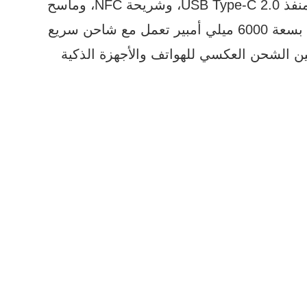
زوّد الهاتف أيضا بمنفذين لشرائح الاتصال، ومنفذ USB Type-C 2.0، وشريحة NFC، وماسح
لبصمات الأصابع مدمج في الشاشة، وبطارية بسعة 6000 ميلي أمبير تعمل مع شاحن سريع
رية تأمين الشحن العكسي للهواتف والأجهزة الذكية