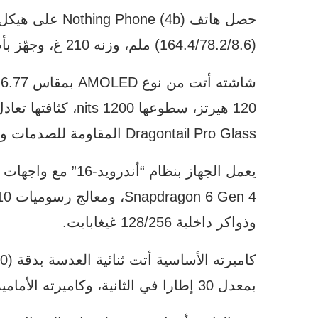
(164.4/78.2/8.6) ملم، وزنه 210 غ، وجهّز بأضواء تفاعلية مميز على واجهته الخلفية.
Dragontail Pro Glass المقاومة للصدمات والخدوش.
وذواكر داخلية 128/256 غيغابايت.
بمعدل 30 إطارا في الثانية، وكاميرته الأمامية جاءت بدقة 16 ميغابيكسل.