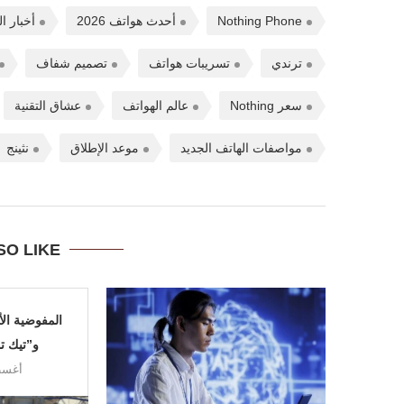
Nothing Phone
أحدث هواتف 2026
أخبار ال
ترندي
تسريبات هواتف
تصميم شفاف
سعر Nothing
عالم الهواتف
عشاق التقنية
مواصفات الهاتف الجديد
موعد الإطلاق
نثينج
SO LIKE
المفوضية الأ
و”تيك تو
أغسطس 