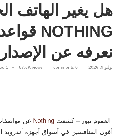
هل يغير الهاتف ال
NOTHING ق
نعرفه عن الإصدار 
يوليو 9, 2026
0 comments
views
87.6K
1 minutes read
العموم نيوز – كشفت
Nothing
عن مواصفات ه
أقوى المنافسين في أسواق أجهزة أندرويد ال