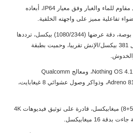
حصل هاتف Nothing Phone (4b) على هيكل مقاوم للماء والغبار وفق معيار IP64، أبعاده
شاشته أتت من نوع AMOLED بمقاس 6.77 بوصة، دقة عرضها (1080/2344) بيكسل، ترددها
120 هيرتز، سطوعها 1200 nits، كثافتها تعادل 381 بيكسل/الإنش تقريبا، وحميت بطبقة
يعمل الجهاز بنظام “أندرويد-16” مع واجهات Nothing OS 4.1، ومعالج Qualcomm
Snapdragon 6 Gen 4، ومعالج رسوميات Adreno 810، وذواكر وصول عشوائي 8 غيغابايت،
كاميرته الأساسية أتت ثنائية العدسة بدقة (50+8) ميغابيكسل، قادرة على توثيق فيديوهات 4K