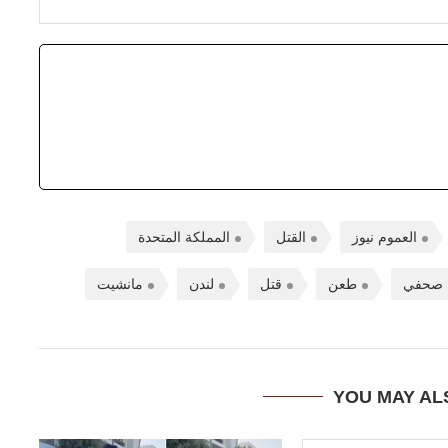
العموم نيوز
القتل
المملكة المتحدة
صحفي
طعن
قتل
لندن
مانشيت
YOU MAY AL