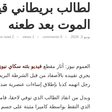
لطالب بريطاني ق
الموت بعد طعنه
يونيو 3, 2026
0 comments
1
views
2 minutes read
العموم نيوز: أثار مقطع
فيديو بثته سكاي نيوز
يجري تقييده بالأصفاد من قبل الشرطة البريط
رجل اتهمه كذبا بإطلاق إساءات عنصرية ضده،
وبدل من انقاذ الطالب الذي توفي لاحقا، قا
الذي التقط بواسطة كاميرا مثبتة على جسم