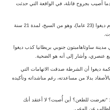
ما أصيب بجروح قاتلة، في الواقعة التي حدثت
والإثنين أصدر قاض حكما بسجن قاتله فيكروم ديغوا (23 عاما)، وهو من السيخ، لمدة 21 سنة
ت.
دينة ساوثاهامبتون جنوبي بريطانيا كذب ديغوا
بع عنصري، وأشار إلى أنه هو الضحية.
مة ديغوا أن الشرطة صدقت الاتهامات التي
الأصفاد بدلا من مساعدته، رغم مناشداته وتأكيده
“تعرضت للطعن؟ أين أُصبت؟ لا أعتقد أنك
لطالب عن الوعي.