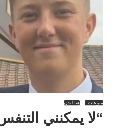
منوعات
هنا لندن
“لا يمكنني التنف