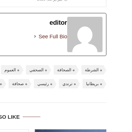
editor
See Full Bio
الشرطة
الصحافة
الصحفي
العموم
بريطانيا
ترندي
رئيسي
صحافة
SO LIKE