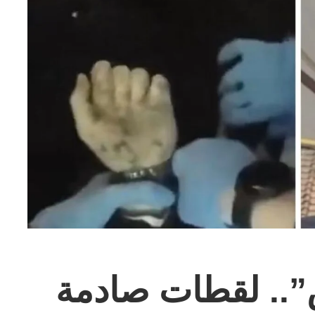
س”.. لقطات صادمة