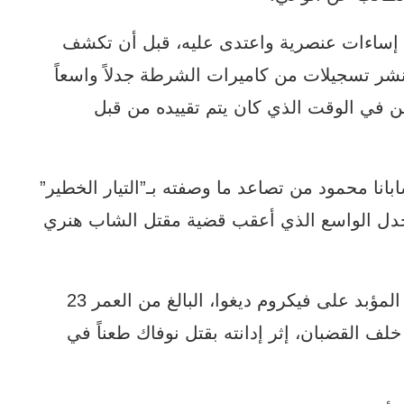
له إساءات عنصرية واعتدى عليه، قبل أن تكشف
نشر تسجيلات من كاميرات الشرطة جدلاً واسعاً
 في الوقت الذي كان يتم تقييده من قبل
ابانا محمود من تصاعد ما وصفته بـ”التيار الخطير”
دل الواسع الذي أعقب قضية مقتل الشاب هنري
وجاءت تصريحات محمود بعد الحكم بالسجن المؤبد على فيكروم ديغوا، البالغ من العمر 23
إلزامه بقضاء حد أدنى يبلغ 21 عاماً خلف القضبان، إثر إدانته بقتل نوفاك طعناً في