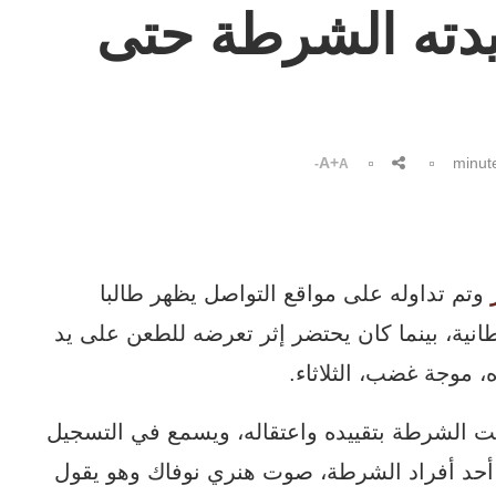
يدته الشرطة حتى
A+
A-
وتم تداوله على مواقع التواصل يظهر طالبا
انية، بينما كان يحتضر إثر تعرضه للطعن على يد
 موجة غضب، الثلاثاء.
مت الشرطة بتقييده واعتقاله، ويسمع في التسجيل
 أحد أفراد الشرطة، صوت هنري نوفاك وهو يقول