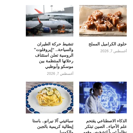
حلوى الكراميل المملح
تنشيط حركة الطيران
والسياحة.. “إيروفلوت”
أغسطس 7, 2026
الروسية تعلن استئناف
رحلاتها المنتظمة بين
موسكو وأبوظبي
أغسطس 7, 2026
الذكاء الاصطناعي يقتحم
سباغيتي آلا نيرانو.. باستا
علم الأحياء.. الصين تبتكر
إيطالية كريمية بالجبن
نظاماً ثورياً لتشخيص وفهم
والكوسا