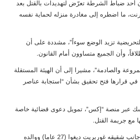
 أحد ضباط الشرطة تعرّض لتهديدات بالقتل بعد
نت، ما اضطره إلى مغادرة منزله لحماية نفسه
لتحريضية تزيد الوضع سوءاً”، مشددة على أن
قاً، وأن الجميع متساوون أمام القانون.
مروعة والصادمة”، مشيرا إلى أن الهيئة المستقلة
في قرارها فتح تحقيق بشأن “استجابة عناصر
سك عبر منصة “إكس”، تمويل دعوى قضائية خاصة
 مع جريمة القتل.
ومثل ديغوا أمام المحكمة مجددا الثلاثاء إلى جانب شقيقه غوربريت ديغوا (27 عاما) ووالده