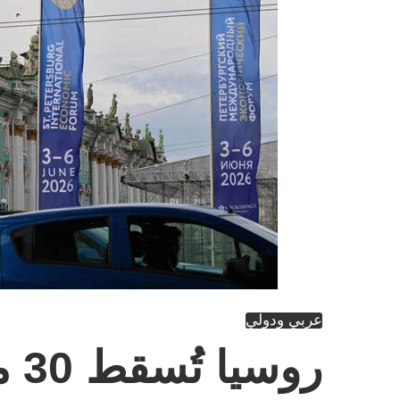
عربي ودولي
روس