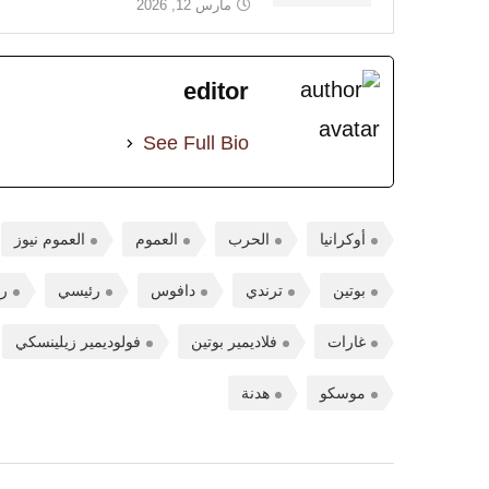
مارس 12, 2026
editor
See Full Bio
أوكرانيا
الحرب
العموم
العموم نيوز
بوتين
ترندي
دافوس
رئيسي
رو
غارات
فلاديمير بوتين
فولوديمير زيلينسكي
موسكو
هدنة