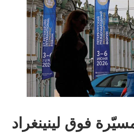
يا تُسقط 30 مسيّرة فوق لينينغراد