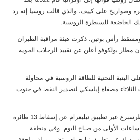
 وصواريخ على كييف، والذي قالت روسيا إنه رد
 الخاضعة للسيطرة الروسية.
مسقط رأس بوتين، ذكرت هيئة مراقبة الطيران
أن مطار بولكوفو أعلن عن تقييد الرحلات الجوية
لى البنية التحتية للطاقة الروسية في محاولة
الثلاثاء مصفاة إيلسكي لتصدير النفط في جنوب
وأعلن سيرغي سوبيانين رئيس بلدية سان بطرسبرغ عبر تطبيق تيليغرام عن إسقاط 13 طائرة
ساعات الأولى من صباح اليوم. وفي منطقة
وريسك عبر تطبيق تيليجرام، بتضرر مبان ملحقة