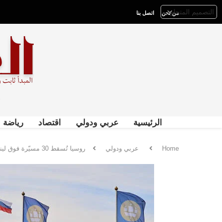
من نحن
اتصل بنا
الرئيسية
عربي ودولي
اقتصاد
رياضة
Home
عربي ودولي
روسيا تُسقط 30 مسيّرة فوق لينينغراد مع انطلاق “دافوس الروسي”