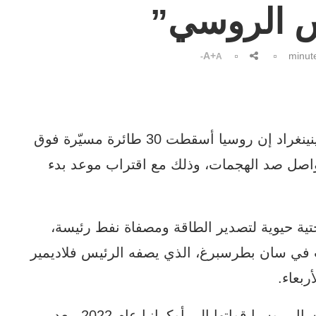
س الروسي”
A+
A-
العموم نيوز: قال ألكسندر دروزدينكو حاكم لينينغراد إن روسيا أسقطت 30 طائرة مسيّرة فوق
صل صد الهجمات، وذلك مع اقتراب موعد بدء
تية حيوية لتصدير الطاقة ومصفاة نفط رئيسة،
في سان بطرسبرغ، الذي يصفه الرئيس فلاديمير
ربعاء.
ويُفتتح منتدى الاستثمار، وهو الخامس منذ إرسال روسيا قواتها إلى أوكرانيا عام 2022، بعد