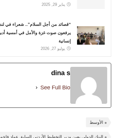
يناير 29, 2025
“قصائد من أجل السلام”.. شعراء في لند
يرفعون صوت غزة والأمل في أمسية أدبي
إنسانية
يوليو 27, 2026
dina s
See Full Bio
الأوسط
البنك الدولي يعين وزير التخطيط الأردني السابق عماد فاخور