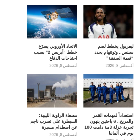
ليفربول يخطط لضم
الاتحاد الأوروبي يسرّع
سبنس.. وتوتنهام يحدد
خطط “أيريس 2” بسبب
“قيمة الصفقة”
احتياجات الدفاع
أغسطس 8, 2026
أغسطس 8, 2026
استعداداً لمهمات القمر
مصفاة الزاوية الليبية:
والمريخ.. 6 باحثين ينهون
السيطرة على تسرب ناجم
تجربة عزلة تامة دامت 100
عن اصطدام مسيرة
يوم في ألمانيا
أغسطس 8, 2026