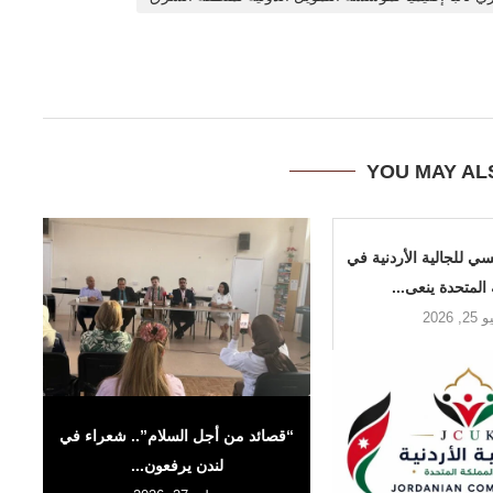
YOU MAY AL
ي للجالية الأردنية في
المتحدة ينعى...
, 2026
“قصائد من أجل السلام”.. شعراء في
لندن يرفعون...