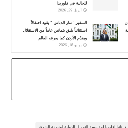
للجالية في فلوريدا
أبريل 29, 2026
ن
السفير “منار الدباس ” يقود احتفالاً
ة
استثنائياً يليق بثمانين عاماً من الاستقلال
ويقدّم الأردن كما يعرفه العالم
يونيو 18, 2026
ي نائبا إقليميا لمؤسسة التمويل الدولية لمنطقة الشرق