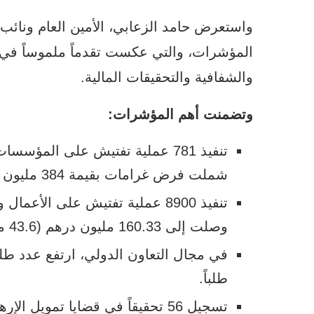
واستعرض حامد الزعابي، الأمين العام ونائب ر
المؤشرات، والتي عكست تقدماً ملموساً في م
والشفافية والتحقيقات المالية.
وتضمنت أهم المؤشرات:
تنفيذ 781 عملية تفتيش على المؤ
شملت فرض غرامات بقيمة 384 مليون درهم (104 ملايين دولار).
تنفيذ 8900 عملية تفتيش على الأ
وصلت إلى 160.33 مليون درهم (43.6 مليون دولار).
طلباً.
تسجيل 56 تحقيقاً في قضايا تمويل الإرهاب خلال العام الماضي.