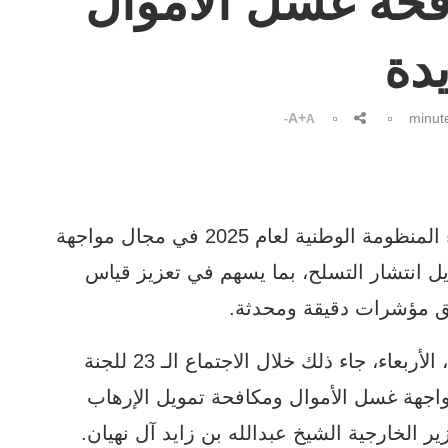
افحة غسل الأموال
دة
A+
A-
العموم نيوز: اعتمدت الإمارات مؤشرات أداء المنظومة الوطنية لعام 2025 في مجال مواجهة
ل انتشار التسلح، بما يسهم في تعزيز قياس
وفق مؤشرات دقيقة ومحدثة.
وبحسب ما أوردت وكالة أنباء الإمارات (وام)، الأربعاء، جاء ذلك خلال الاجتماع الـ 23 للجنة
مواجهة غسل الأموال ومكافحة تمويل الإرهاب
ر الخارجية الشيخ عبدالله بن زايد آل نهيان.