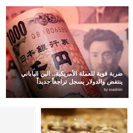
ضربة قوية للعملة الأمريكية.. الين الياباني
ينتفض والدولار يسجل تراجعاً جديداً
by
soadmin