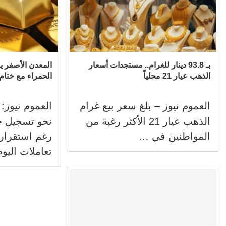
بـ 93.8 دينار للغرام.. مستجدات أسعار
المعدن الأصفر ي
الذهب عيار 21 محلياً
الحمراء مع ختام 
العموم نيوز – بلغ سعر بيع غرام
العموم نيوز:
الذهب عيار 21 الأكثر رغبة من
نحو تسجيل خ
المواطنين في …
رغم استقراره
تعاملات اليو