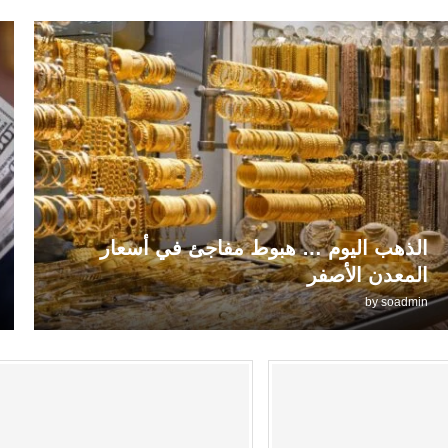
الذهب اليوم … هبوط مفاجئ في أسعار
المعدن الأصفر
by
soadmin