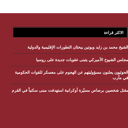
الاكثر قراءة
لشيخ محمد بن زايد وبوتين يبحثان التطورات الإقليمية والدولية
جلس الشيوخ الأميركي يتبنى عقوبات جديدة على روسيا
لحوثيون يعلنون مسؤوليتهم عن الهجوم على معسكر للقوات الحكومية
ي مأرب
قتل شخصين برصاص مسيّرة أوكرانية استهدفت مبنى سكنياً في القرم