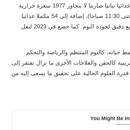
المغناطيسي والموجات فوق صوتية، ونظاما غذائيا نباتيا صارما لا يتجاوز 1977 سعرة حرارية
يوميا في نافذة زمنية محدودة (من 6 صباحا حتى 11:30 صباحا)، إضافة إلى 54 مكملا غذائيا
يوميا، وموعد نوم ثابت عند 8:30 مساء مع تتبع دقيق لجودة النوم. كما خضع في 2023 لنقل
 حياته، كالنوم المنتظم والرياضة والتحكم
يبية كالحقن والعلاجات الأخرى ما تزال تفتقر إلى
 قدرة العلوم الحالية على تحقيق ما يسعى إليه من
You Might Be In