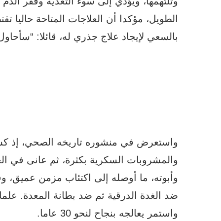
وتلتهمها، ويؤدي إلى سوء التغذية وفقر الدم
الطويل، مؤكدا أن العلاجات المتاحة حاليا ت
بالسعي لإيجاد علاج جذري له، قائلا: “سأحاو
واستعرض في منشوره تاريخه الصحي، إذ كشف
والمشروبات السكرية بكثرة، ثم عانى في ا
وأبوته، ما أوصله إلى اكتئاب مزمن عميق، و
واستمر يعالجه بنجاح لنحو 30 عاما.