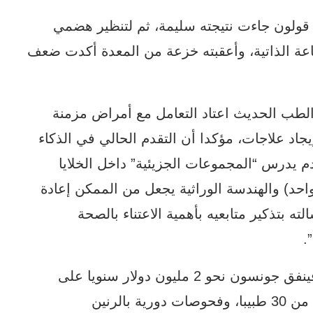
قولون جاءت نتيجته سليمة، ثم لتنظير هضمي
اعة الذاتية، وأعقبته خزعة من المعدة أكدت ضعف
 الطب الحديث اعتاد التعامل مع أمراض مزمنة
يجاد علاجات، مؤكدا أن التقدم الحالي في الذكاء
 يدرس “المجموعات الجزيئية” داخل الخلايا
حد) والهندسة الوراثية يجعل من الممكن إعادة
ه بتذكير متابعيه بأهمية الاعتناء بالصحة
.
أما عن جهوده المعروفة لـ”محاربة الموت”، فينفق جونسون نحو 2 مليون دولار سنويا على
بروتوكولات مكافحة الشيخوخة، تشمل فريقا من 30 طبيبا، وفحوصات دورية بالرنين