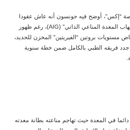
ة “إكس”، أوضح فيه جونسون أنه عاش عقودا
دون معرفة إصابته بهذا المرض المسمى “التهاب المعدة المناعي الذاتي” (AIG)، رغم ظهور
ت 11 عاما، مثل انخفاض مستويات بروتين “الفيريتين” المخزن للحديد،
 جدد فريقه الطبي بالكامل ضمن خطة سنوية
.
ما في المعدة حيث تهاجم مناعته بطانة معدته