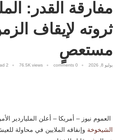
مفارقة القدر: المل
ثروته لإيقاف الز
مستعصٍ
يوليو 8, 2026
0 comments
views
76.5K
2 minutes read
العموم نيوز – أمريكا – أعلن الملياردير ال
الشيخوخة
وإنفاقه الملايين في محاولة للعيش