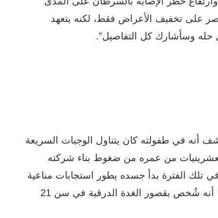
 وارتفاع خطر الإصابة بالسرطان على المدى
قتصر على تخفيف الأعراض فقط، لكنه يتعهد
ل حله وسأشارك كل التفاصيل”.
 أنه في طفولته كان يتناول الوجبات السريعة
لعشرينيات من عمره من ضغوط بناء شركته
في تلك الفترة بدأ جسده يطور استجابات مناعية
ضد الغدة الدرقية ثم ضد بطانة المعدة. علما أنه شُخص بقصور الغدة الدرقية في سن 21