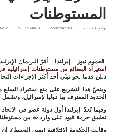
المستوطنات
يوليو 8, 2026
0 comments
views
98.7K
2 minutes read
العموم نيوز – إيرلندا – أقرّ البرلمان الإير
استيراد البضائع من مستوطنات إسرائيلية في
دبلن قدما نحو تبنّي أحد أكثر الإجراءات التجا
وينصّ هذا التشريع على منع استيراد السلع م
الحدود المعترف بها دوليا لإسرائيل، وتشمل 
وفيما تُعدّ
إيرلندا أول دولة عضو في الاتحاد 
تطبيق حزمة قيود على واردات من مستوطنات إ
وقالت الحكومة الائتلافية (يمين الوسط)، إن 