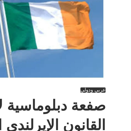
عربي ودولي
صفعة دبلوماسية ل
القانون الإيرلندي 