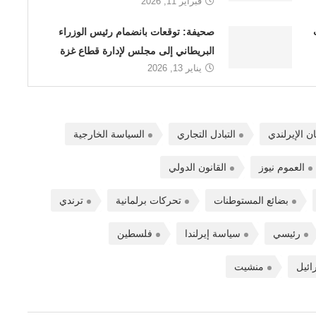
فبراير 11, 2026
صحيفة: توقعات بانضمام رئيس الوزراء
البريطاني إلى مجلس لإدارة قطاع غزة
يناير 13, 2026
ان الإيرلندي
التبادل التجاري
السياسة الخارجية
العموم نيوز
القانون الدولي
بضائع المستوطنات
تحركات برلمانية
ترندي
رئيسي
سياسة إيرلندا
فلسطين
ائيل
منشيت