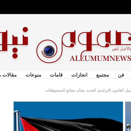
فن
مجتمع
انجازات
قامات
منوعات
مقالات م
يل القانون الإيرلندي الجديد بشأن بضائع المستوطنات