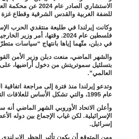
الاستشاري الصادر عام 
للضفة الغربية والقدس الشرقية وقطاع غزة غ
وكانت إيرلندا في طليعة منتقدي الحرب الإس
فلسطين عام 2024. وقتها، أمر و
في دبلن، متّهما إياها بانتهاج “سياسات متطرّ
والشهر الماضي، منعت دبلن وزير الأمن القوم
بتسلئيل سموتريتش من دخول أراضيها، على
العالمي”.
وتدعو إيرلندا منذ فترة إلى مراجعة اتفاقية ا
عام 1995، والتي تشكل الأساس للعلاقات التجارية بين الجانبين.
وأعلن الاتحاد الأوروبي الشهر الماضي أنه س
الإسرائيلية. لكن غياب الإجماع بين دوله الأ
إسرائيل.
ومن المتوقع أن يكون تأثير الحظر الإيرلندي ر