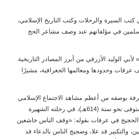
في كتب السيرة والرحلات وكتب التاريخ الإسلامي،
لمسلمين في مؤلفاتهم عند وصف مشاعر الحج
» لأبي الوليد الأزرقي من أبرز المصادر التاريخية
 عرفات وحدودها ومعالمها الجغرافية، مشيرًا
رفة بوصفه من أعظم مشاهد الاجتماع الإسلامي
عبر العصور، إذ وصف ابن جبير الأندلسي، المتوفى نحو سنة (614هـ)، في رحلته الشهيرة
د الحجيج في عرفات بقوله: «وقف الناس خاشعين
، والتكبير قد علا، وضجيج الناس بالدعاء قد