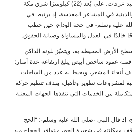
ويقع جبل الرحمة في الجهة الشرقية من صعيد عرفات، على بُعد (22) كيلومترًا شرق مكة
والدينية في المشاعر المقدسة، إذ يرتبط في
لله عليه وسلم- في حجة الوداع، حين خطب
خالدًا في العدل والمساواة وصيانة الحقوق.
الرحمة نحو (65) مترًا عن سطح الأرض المحيطة به، ويتميّز بلونه الداكن
مته عمود شاخص أبيض يبلغ ارتفاعه عدة أمتار؛
لف أنحاء المشعر، ويحيط به عدد من الساحات
ة لمشروعات تطوير وتأهيل، بهدف تنظيم حركة
املة من الخدمات التي تنفذها الجهات المعنية
 إذ قال النبي -صلى الله عليه وسلم-: “الحج
ف ومكانته في شعيرة الحج، ويتوافد الحجاج منذ