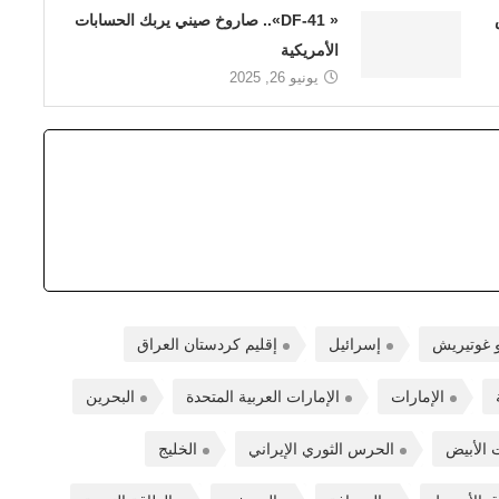
« DF-41».. صاروخ صيني يربك الحسابات
الأمريكية
يونيو 26, 2025
و غوتيريش
إسرائيل
إقليم كردستان العراق
الإمارات
الإمارات العربية المتحدة
البحرين
ت الأبيض
الحرس الثوري الإيراني
الخليج