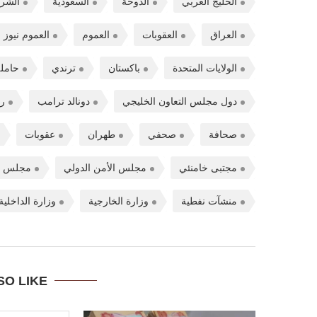
الخليج العربي
الدوحة
السعودية
الشر
العراق
العقوبات
العموم
العموم نيوز
الولايات المتحدة
باكستان
ترندي
حامل
دول مجلس التعاون الخليجي
دونالد ترامب
ر
صحافة
صحفي
طهران
عقوبات
مجتبى خامنئي
مجلس الأمن الدولي
مجلس ا
منشآت نفطية
وزارة الخارجية
وزارة الداخلية
SO LIKE