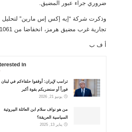
ضروري جراء عبور المضيق.
تجارية غرب مضيق هرمز، انخفاضا من 1061 سفينة في مطلع آذار.
أ ف ب
terested In
ترامب لإيران: أوقفوا حلفاءكم في لبنان
فوراً أو سنضربكم بقوة أكبر
يونيو 21, 2026
من هو نواف سلام ابن العائلة البيروتية
السياسية العريقة؟
يناير 13, 2025