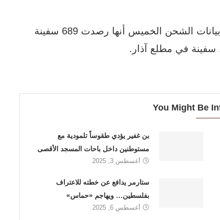
وذكرت شركة “إيه إكس إس مارين” لتحليل بيانات الشحن الخميس أنها رصدت 689 سفينة
You Might Be In
بن غفير يؤدي طقوساً تلمودية مع
مستوطنين داخل باحات المسجد الأقصى
أغسطس 3, 2025
ستارمر يدافع عن خطته للاعتراف
بفلسطين… ويهاجم «حماس»
أغسطس 6, 2025