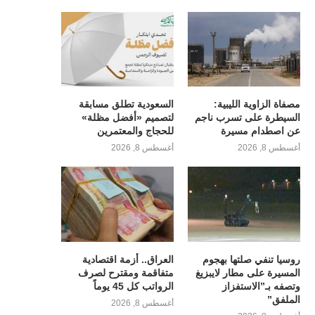
مصفاة الزاوية الليبية:
السعودية تطلق مسابقة
السيطرة على تسرب ناجم
لتصميم «أفضل مظلة»
عن اصطدام مسيرة
للحجاج والمعتمرين
أغسطس 8, 2026
أغسطس 8, 2026
روسيا تنفي صلتها بهجوم
العراق.. أزمة اقتصادية
المسيرة على مطار لايبزيغ
متفاقمة ومقترح لصرف
وتصفه بـ”الاستفزاز
الرواتب كل 45 يوماً
الملفق”
أغسطس 8, 2026