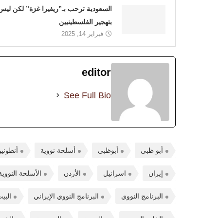
السعودية ترحب بـ”ريفيرا غزة” لكن ليس
بتهجير الفلسطينيين
فبراير 14, 2025
editor
See Full Bio
أبو ظبي
أبوظبي
أسلحة نووية
أنطوني
إيران
اسرائيل
الأردن
الأسلحة النووية
البرنامج النووي
البرنامج النووي الإيراني
البي