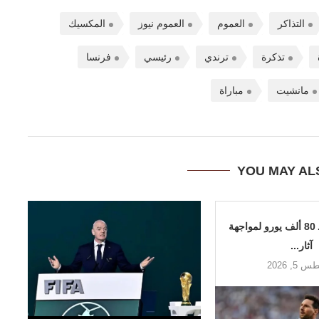
التذاكر
العموم
العموم نيوز
المكسيك
تذكرة
ترندي
رئيسي
فرنسا
مانشيت
مباراة
YOU MAY AL
ميسي يتبرع بـ 80 ألف يورو لمواجهة
آثار...
5, 2026