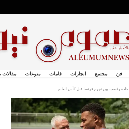
فن
مجتمع
انجازات
قامات
منوعات
مقالات م
 حادة وغضب بين نجوم فرنسا قبل كأس العالم