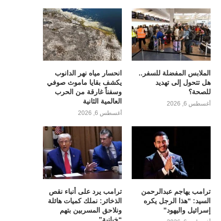
الملابس المفضلة للسفر..
انحسار مياه نهر الدانوب
هل تتحول إلى تهديد
يكشف بقايا ماموث صوفي
للصحة؟
وسفناً غارقة من الحرب
العالمية الثانية
أغسطس 6, 2026
أغسطس 6, 2026
ترامب يهاجم عبدالرحمن
ترامب يرد على أنباء نقص
السيد: “هذا الرجل يكره
الذخائر: نملك كميات هائلة
إسرائيل واليهود”
ونلاحق المسربين بتهم
“خيانية”