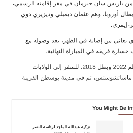
من باريس سان جيرمان في مقر إقامته الرسمي،
أبطال أوروبا، وهم عثمان ديمبلي وديزيري دوي
ر-إيمري.
لذي يعاني من إصابة في الظهر، بعد وصوله مع
خسارة فريقه في المباراة النهائية.
يستعد منتخب فرنسا، وصيف بطل كأس العالم 2022 وبطل 2018، للسفر إلى الولايات
ة ماساتشوستس، ثم في مدينة بوسطن القريبة
You Might Be In
تزكية عبدالله الماجد لرئاسة النصر