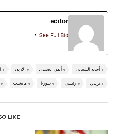
editor
See Full Bio
أسعد الشيباني
أيمن الصفدي
الأردن
ا
ترندي
رئيسي
سوريا
مانشيت
SO LIKE