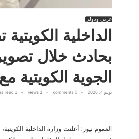
عربي ودولي
الداخلية الكويتية
بحادث خلال تصوير
الجوية الكويتية مع
يونيو 4, 2026
0 comments
1
views
1 minutes read
العموم نيوز: أعلنت وزارة الداخلية الكويتي