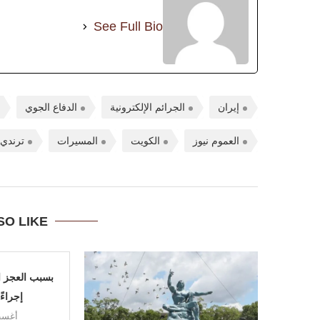
See Full Bio
إيران
الجرائم الإلكترونية
الدفاع الجوي
العموم نيوز
الكويت
المسيرات
ترندي
SO LIKE
بسبب العجز ا
إجراءً
أغسطس 