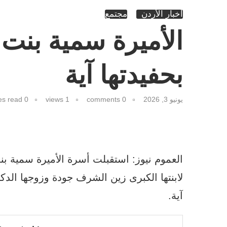
أخبار الأردن
مجتمع
الأميرة سمية بنت
بحفيدتها آية
يونيو 3, 2026
0 comments
1
views
0 minutes read
العموم نيوز: استقبلت أسرة الأميرة سمية بن
لابنتها الكبرى زين الشرف جودة وزوجها الدكت
آية.