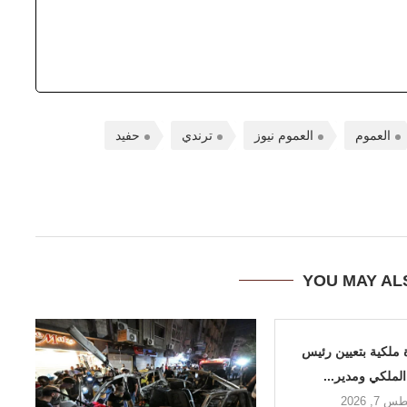
العموم
العموم نيوز
ترندي
حفيد
YOU MAY AL
ة ملكية بتعيين رئيس
الملكي ومدير...
7, 2026