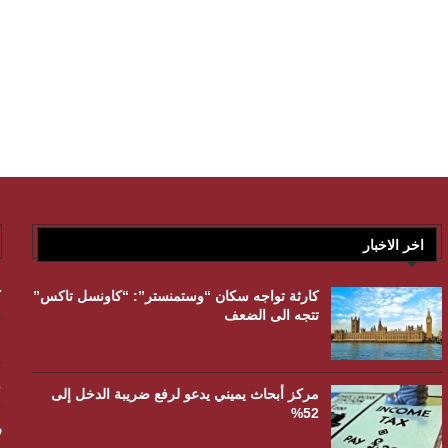
اخر الاخبار
كارثة تواجه سكان “وستمنستر”: “كاونسل تاكس”
ك
تتجه الى الضعف
م
و
مركز أبحاث يميني يدعو لرفع ضريبة الدخل إلى
52%
ر