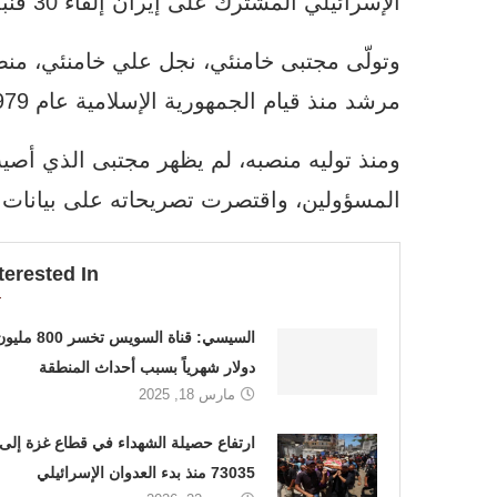
الإسرائيلي المشترك على إيران إلقاء 30 قنبلة على مقر إقامة خامنئي.
وتولّى مجتبى خامنئي، نجل علي خامنئي، منص
مرشد منذ قيام الجمهورية الإسلامية عام 1979.
ومنذ توليه منصبه، لم يظهر مجتبى الذي أصيب
المسؤولين، واقتصرت تصريحاته على بيانات م
terested In
السيسي: قناة السويس تخسر 800 م
دولار شهرياً بسبب أحداث المنطقة
مارس 18, 2025
ارتفاع حصيلة الشهداء في قطاع غزة إلى
73035 منذ بدء العدوان الإسرائيلي