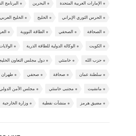
الإمارات العربية المتحدة
البحرين
البرنامج ال
الحرس الثوري الإيراني
الخليج
الخليج العربي
الصحافة
الصحفي
الطاقة النووية
العر
الكويت
الوكالة الدولية للطاقة الذرية
الولايات
حزب الله
خامنئي
دول مجلس التعاون الخلي
سلطنة عمان
صحافة
صحفي
طهران
مانشيت
مجتبى خامنئي
مجلس الأمن الدولي
مضيق هرمز
منشآت نفطية
وزارة الخارجية