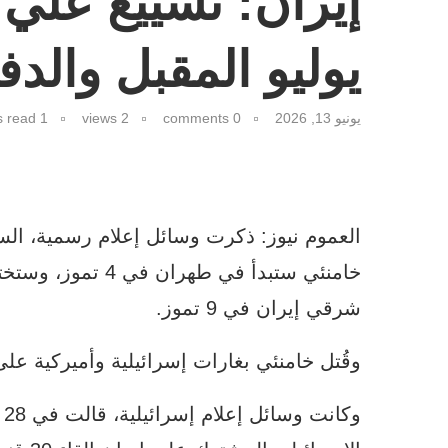
إيران: تشييع علي
يوليو المقبل وال
يونيو 13, 2026
0 comments
2
views
1 minutes read
العموم نيوز: ذكرت وسائل إعلام رسمية، الس
خامنئي ستبدأ في ط
شرقي إيران في 9 تموز.
وقُتل خامنئي بغارات إسرائيلية وأميركية عل