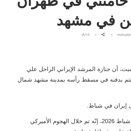
 خامنئي في طهران
دفن في مشهد
A+
A-
بت، أن جنازة المرشد الإيراني الراحل علي
هران في 4 تموز، وستختتم بدفنه في مسقط رأسه بمدينة مشهد شمال
ى إيران في شباط.
وكانت وسائل إعلام إسرائيلية، قالت في 28 شباط 2026، إنّه تم خلال الهجوم الأميركي