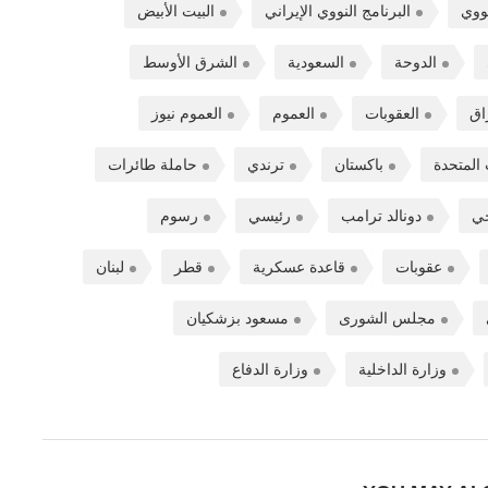
نووي
البرنامج النووي الإيراني
البيت الأبيض
الدوحة
السعودية
الشرق الأوسط
اق
العقوبات
العموم
العموم نيوز
 المتحدة
باكستان
ترندي
حاملة طائرات
جي
دونالد ترامب
رئيسي
رسوم
عقوبات
قاعدة عسكرية
قطر
لبنان
مجلس الشورى
مسعود بزشكيان
وزارة الداخلية
وزارة الدفاع