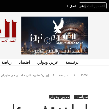
من نحن
اتصل بنا
الرئيسية
عربي ودولي
اقتصاد
رياضة
Home
سياسة
إيران: تشييع علي خامنئي في طهران 
سياسة
عربي ودولي